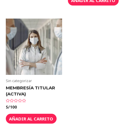
AÑADIR AL CARRITO
5
Sin categorizar
MEMBRESÍA TITULAR
(ACTIVA)
S/
100
Valorado
en
0
de
AÑADIR AL CARRITO
5