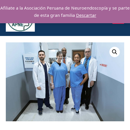
Afiliate a la Asociación Peruana de Neuroendoscopía y se parte
de esta gran familia
Descartar
MAI
MEN