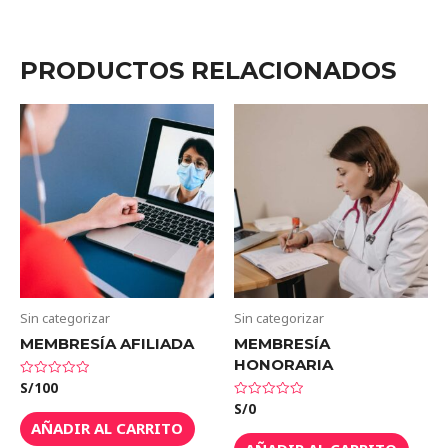
PRODUCTOS RELACIONADOS
Sin categorizar
Sin categorizar
MEMBRESÍA AFILIADA
MEMBRESÍA
HONORARIA
S/
100
Valorado
en
S/
0
Valorado
0
en
de
AÑADIR AL CARRITO
0
5
de